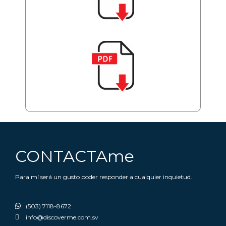
CONTACTAme
Para mí será un gusto poder responder a cualquier inquietud.
(503) 7118-8672
info@discoverme.com.sv